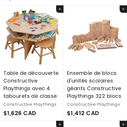
1
1
7
Ajouter au panier
Ajouter au panier
,
7
1
C
2
A
9
D
C
A
D
Table de découverte
Ensemble de blocs
Constructive
d'unités scolaires
Playthings avec 4
géants Constructive
tabourets de classe
Playthings 322 blocs
Constructive Playthings
Constructive Playthings
$
$
$1,626 CAD
$1,412 CAD
1
1
Ajouter au panier
Ajouter au panier