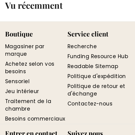
Vu récemment
C
2
A
C
D
A
D
Boutique
Service client
Magasiner par
Recherche
marque
Funding Resource Hub
Achetez selon vos
Readable Sitemap
besoins
Politique d'expédition
Sensoriel
Politique de retour et
Jeu intérieur
d'échange
Traitement de la
Contactez-nous
chambre
Besoins commerciaux
Entrer en contact
Suivez nous