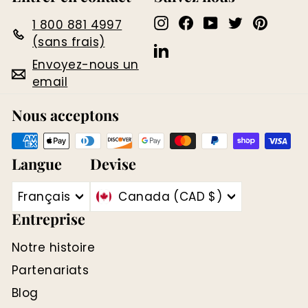
Instagram
Facebook
YouTube
Twitter
Pinter
1 800 881 4997
(sans frais)
LinkedIn
Envoyez-nous un
email
Nous acceptons
Langue
Devise
Français
Canada (CAD $)
Entreprise
Notre histoire
Partenariats
Blog