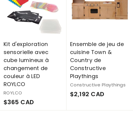
3
2
7
C
C
A
A
D
D
Kit d'exploration
Ensemble de jeu de
sensorielle avec
cuisine Town &
cube lumineux à
Country de
changement de
Constructive
couleur à LED
Playthings
ROYLCO
Constructive Playthings
ROYLCO
$
$2,192 CAD
$
$365 CAD
2
3
,
6
1
5
9