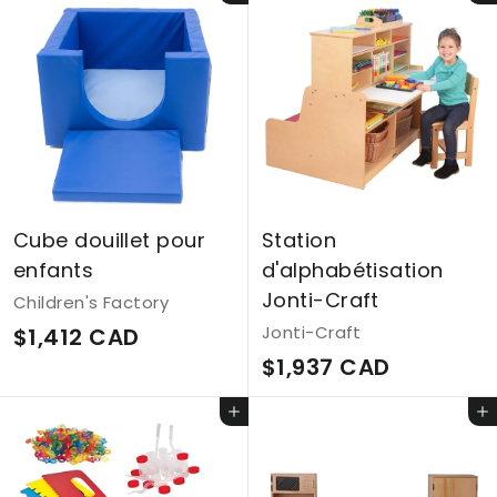
,
,
6
4
2
1
6
2
C
C
A
A
D
D
Cube douillet pour
Station
enfants
d'alphabétisation
Jonti-Craft
Children's Factory
$
Jonti-Craft
$1,412 CAD
$
$1,937 CAD
1
1
,
Ajouter au panier
Ajouter au panier
,
4
9
1