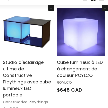
Grande
Petit
Lis
Ajouter au panier
Ajouter au panier
Studio d'éclairage
Cube lumineux à LED
ultime de
à changement de
Constructive
couleur ROYLCO
Playthings avec cube
ROYLCO
lumineux LED
$
$648 CAD
portable
6
Constructive Playthings
4