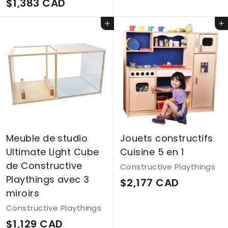
$
$1,383 CAD
8
1
C
Ajouter au panier
Ajouter au panier
,
A
3
D
8
3
C
A
D
Meuble de studio
Jouets constructifs
Ultimate Light Cube
Cuisine 5 en 1
de Constructive
Constructive Playthings
Playthings avec 3
$
$2,177 CAD
miroirs
2
Constructive Playthings
,
$
$1,129 CAD