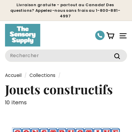
Passer
Livraison gratuite - partout au Canada! Des
questions? Appelez-nous sans frais au 1-800-881-
au
Diaporama
4997
contenu
Pause
Nav
Search
Rech
Accueil
/
Collections
/
Jouets constructifs
10 items