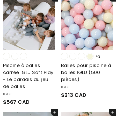
+3
Piscine à balles
Balles pour piscine à
carrée IGLU Soft Play
balles IGLU (500
- Le paradis du jeu
pièces)
de balles
IGLU
IGLU
$
$213 CAD
$
$567 CAD
2
5
1
Ajouter au panier
Ajouter au panier