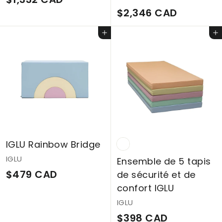
$
$2,346 CAD
1
2
,
Ajouter au panier
Ajouter au panier
,
3
3
3
4
2
6
C
C
A
A
D
D
IGLU Rainbow Bridge
IGLU
Ensemble de 5 tapis
$
$479 CAD
de sécurité et de
4
confort IGLU
7
IGLU
$
$398 CAD
9