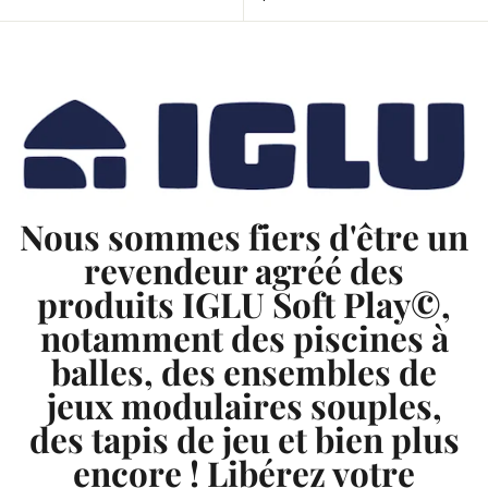
3
C
9
A
8
D
C
A
D
Nous sommes fiers d'être un
revendeur agréé des
produits IGLU Soft Play©,
notamment des piscines à
balles, des ensembles de
jeux modulaires souples,
des tapis de jeu et bien plus
encore ! Libérez votre