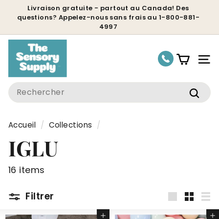
Passer
Livraison gratuite - partout au Canada! Des
questions? Appelez-nous sans frais au 1-800-881-
au
Diaporama
4997
contenu
Pause
Nav
Search
Rech
Accueil
/
Collections
/
IGLU
16 items
Filtrer
Grande
Petit
Lis
Ajouter au panier
Ajouter au panier