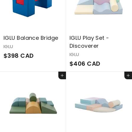
A
D
IGLU Balance Bridge
IGLU Play Set -
Discoverer
IGLU
$
IGLU
$398 CAD
$
$406 CAD
3
4
9
Ajouter au panier
Ajouter au panier
0
8
6
C
C
A
A
D
D