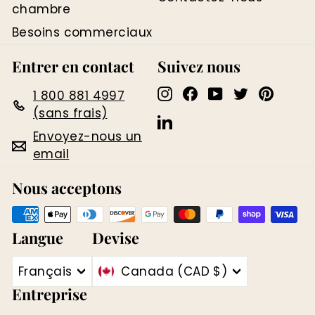
chambre
Besoins commerciaux
Entrer en contact
Suivez nous
Instagram
Facebook
YouTube
Twitter
Pinter
1 800 881 4997
(sans frais)
LinkedIn
Envoyez-nous un
email
Nous acceptons
Langue
Devise
Français
Canada (CAD $)
Entreprise