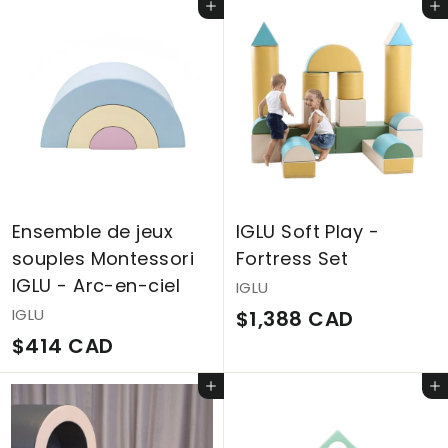
2
Ajouter au panier
Ajouter au panier
5
8
4
2
C
C
A
A
D
D
Ensemble de jeux
IGLU Soft Play -
souples Montessori
Fortress Set
IGLU - Arc-en-ciel
IGLU
IGLU
$
$1,388 CAD
$
$414 CAD
1
4
,
Ajouter au panier
Ajouter au panier
1
3
4
8