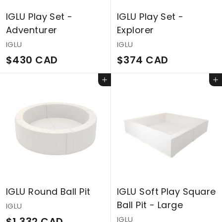
IGLU Play Set -
IGLU Play Set -
Adventurer
Explorer
IGLU
IGLU
$
$
$430 CAD
$374 CAD
4
3
Ajouter au panier
Ajouter au panier
3
7
0
4
C
C
A
A
D
D
IGLU Round Ball Pit
IGLU Soft Play Square
Ball Pit - Large
IGLU
$
IGLU
$1,332 CAD