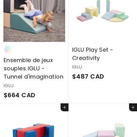
C
8
A
C
D
A
D
IGLU Play Set -
Creativity
Ensemble de jeux
IGLU
souples IGLU -
$
$487 CAD
Tunnel d'imagination
4
IGLU
8
$
$664 CAD
7
6
Ajouter au panier
Ajouter au panier
C
6
A
4
D
C