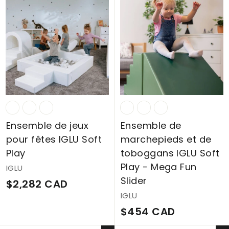
6
3
7
C
C
A
A
D
D
Ensemble de jeux
Ensemble de
pour fêtes IGLU Soft
marchepieds et de
Play
toboggans IGLU Soft
Play - Mega Fun
IGLU
Slider
$
$2,282 CAD
IGLU
2
$
$454 CAD
,
4