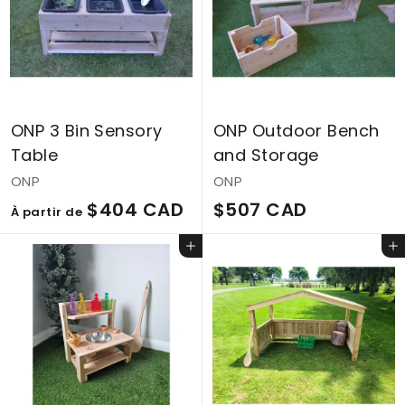
A
A
D
D
ONP 3 Bin Sensory
ONP Outdoor Bench
Table
and Storage
ONP
ONP
À
$
$404 CAD
$507 CAD
À partir de
p
5
Ajouter au panier
Ajouter au panier
a
0
r
7
t
C
i
A
r
D
d