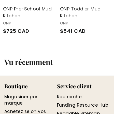
D
ONP Pre-School Mud
ONP Toddler Mud
Kitchen
Kitchen
ONP
ONP
$
$
$725 CAD
$541 CAD
7
5
2
4
5
1
Vu récemment
C
C
A
A
D
D
Boutique
Service client
Magasiner par
Recherche
marque
Funding Resource Hub
Achetez selon vos
Readable Sitemap