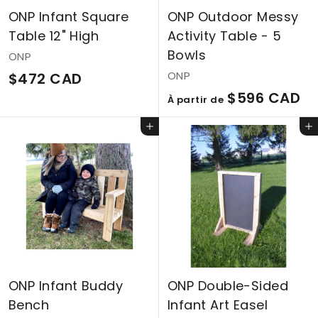
ONP Infant Square
ONP Outdoor Messy
Table 12" High
Activity Table - 5
Bowls
ONP
$
ONP
$472 CAD
À
$596 CAD
4
À partir de
p
7
Ajouter au panier
Ajouter au panier
a
2
r
C
t
A
i
D
r
d
e
ONP Infant Buddy
ONP Double-Sided
$
Bench
Infant Art Easel
5