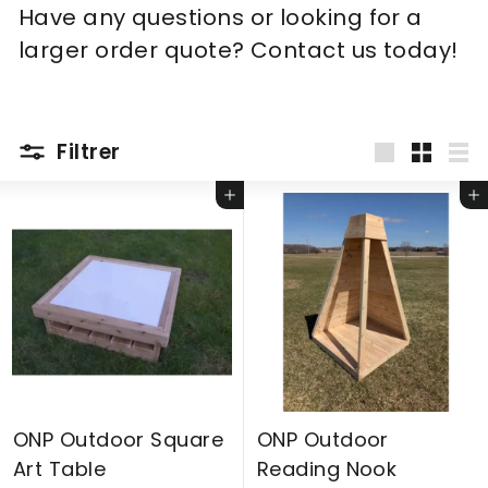
Have any questions or looking for a
larger order quote? Contact us today!
Filtrer
Grande
Petit
Lis
Ajouter au panier
Ajouter au panier
ONP Outdoor Square
ONP Outdoor
Art Table
Reading Nook