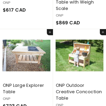
Table with Weigh
ONP
Scale
$
$617 CAD
ONP
6
$
$869 CAD
1
8
7
Ajouter au panier
Ajouter au panier
6
C
9
A
C
D
A
D
ONP Large Explorer
ONP Outdoor
Table
Creative Concoction
Table
ONP
$
ONP