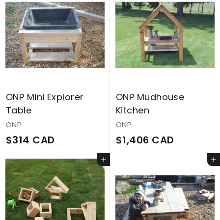
7
5
C
C
A
A
D
D
ONP Mini Explorer
ONP Mudhouse
Table
Kitchen
ONP
ONP
$
$
$314 CAD
$1,406 CAD
3
1
Ajouter au panier
Ajouter au panier
1
,
4
4
C
0
A
6