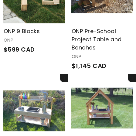
D
C
A
D
ONP 9 Blocks
ONP Pre-School
Project Table and
ONP
Benches
$
$599 CAD
ONP
5
$
$1,145 CAD
9
1
9
Ajouter au panier
Ajouter au panier
,
C
1
A
4
D
5
C
A