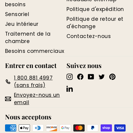
besoins
Politique d'expédition
Sensoriel
Politique de retour et
Jeu intérieur
d'échange
Traitement de la
Contactez-nous
chambre
Besoins commerciaux
Entrer en contact
Suivez nous
Instagram
Facebook
YouTube
Twitter
Pinter
1 800 881 4997
(sans frais)
LinkedIn
Envoyez-nous un
email
Nous acceptons