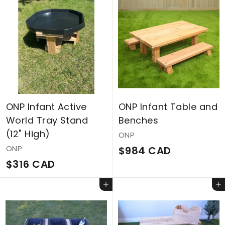
3
5
8
C
C
A
A
D
D
ONP Infant Active
ONP Infant Table and
World Tray Stand
Benches
(12" High)
ONP
ONP
$
$984 CAD
$
$316 CAD
9
3
8
Ajouter au panier
Ajouter au panier
1
4
6
C
C