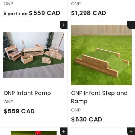
ONP
ONP
À
$
$559 CAD
$1,298 CAD
À partir de
p
1
Ajouter au panier
Ajouter au panier
a
,
r
2
t
9
i
8
r
C
d
A
e
D
ONP Infant Ramp
ONP Infant Step and
$
Ramp
ONP
5
$
ONP
$559 CAD
5
$
$530 CAD
5
9
5
5
C
Ajouter au panier
Ajouter au panier