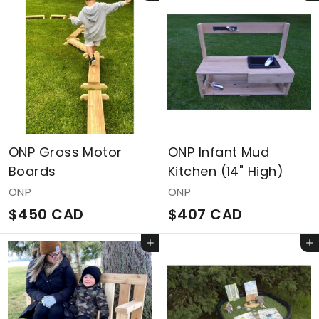
3
9
A
0
C
D
C
A
A
D
D
ONP Gross Motor
ONP Infant Mud
Boards
Kitchen (14" High)
ONP
ONP
$
$
$450 CAD
$407 CAD
4
4
Ajouter au panier
Ajouter au panier
5
0
0
7
C
C