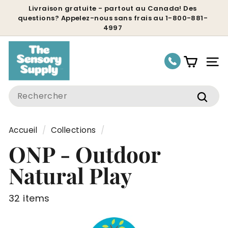
Passer
Livraison gratuite - partout au Canada! Des
questions? Appelez-nous sans frais au 1-800-881-
au
Diaporama
4997
contenu
Pause
Nav
Search
Rech
Accueil
/
Collections
/
ONP - Outdoor
Natural Play
32 items