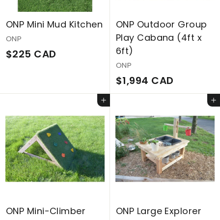
e
ONP Mini Mud Kitchen
ONP Outdoor Group
$
Play Cabana (4ft x
ONP
4
6ft)
$
$225 CAD
0
ONP
2
4
$
$1,994 CAD
2
C
1
5
A
Ajouter au panier
Ajouter au panier
,
C
D
9
A
9
D
4
C
A
D
ONP Mini-Climber
ONP Large Explorer