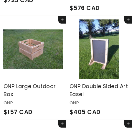
$723 CAD
$
$576 CAD
7
5
2
Ajouter au panier
Ajouter au panier
7
3
6
C
C
A
A
D
D
ONP Large Outdoor
ONP Double Sided Art
Box
Easel
ONP
ONP
$
$
$157 CAD
$405 CAD
1
4
Ajouter au panier
Ajouter au panier
5
0