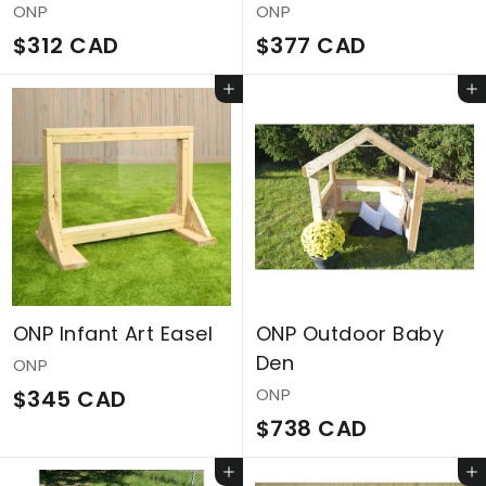
ONP
ONP
9
$
$
$312 CAD
$377 CAD
6
3
3
C
Ajouter au panier
Ajouter au panier
1
7
A
2
7
D
C
C
A
A
D
D
ONP Infant Art Easel
ONP Outdoor Baby
Den
ONP
$
ONP
$345 CAD
$
$738 CAD
3
7
4
Ajouter au panier
Ajouter au panier