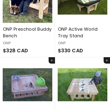
A
A
D
D
ONP Preschool Buddy
ONP Active World
Bench
Tray Stand
ONP
ONP
$
$
$328 CAD
$330 CAD
3
3
Ajouter au panier
Ajouter au panier
2
3
8
0
C
C
A
A
D
D