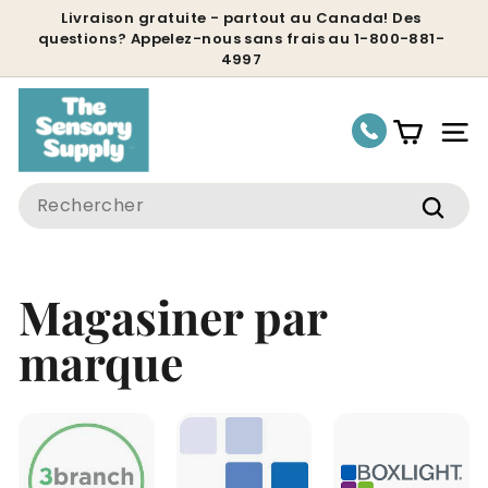
Passer
Livraison gratuite - partout au Canada! Des
questions? Appelez-nous sans frais au 1-800-881-
au
Diaporama
4997
contenu
Pause
Nav
Search
Rech
Magasiner par
marque