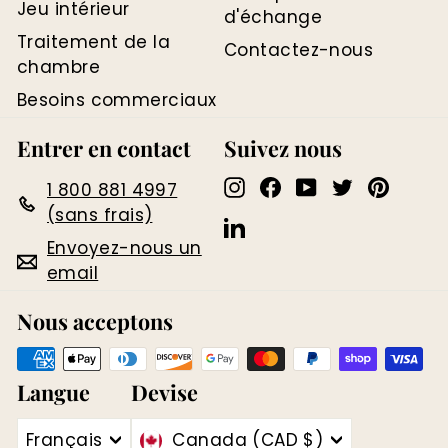
Jeu intérieur
d'échange
Traitement de la
Contactez-nous
chambre
Besoins commerciaux
Entrer en contact
Suivez nous
Instagram
Facebook
YouTube
Twitter
Pinter
1 800 881 4997
(sans frais)
LinkedIn
Envoyez-nous un
email
Nous acceptons
Langue
Devise
Français
Canada (CAD $)