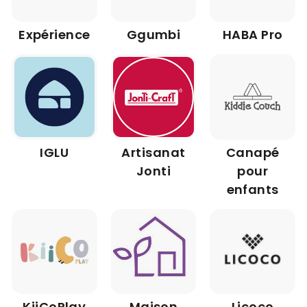
Expérience
Ggumbi
HABA Pro
IGLU
Artisanat
Canapé
Jonti
pour
enfants
KiiCoPlay
Maison
Licoco