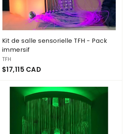
e
r
Kit de salle sensorielle TFH - Pack
immersif
TFH
$
$17,115 CAD
1
7
A
j
,
o
1
u
t
1
e
5
r