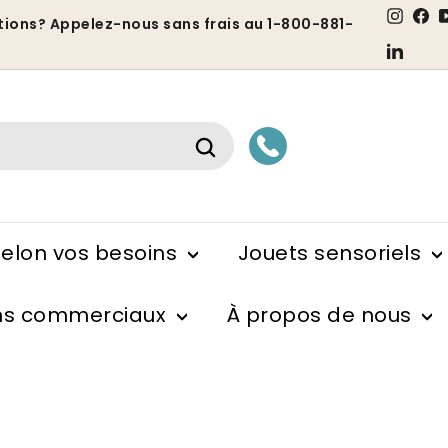
Inst
F
tions? Appelez-nous sans frais au 1-800-881-
7
Linke
iaporama
ause
Rechercher
selon vos besoins
Jouets sensoriels
ns commerciaux
À propos de nous