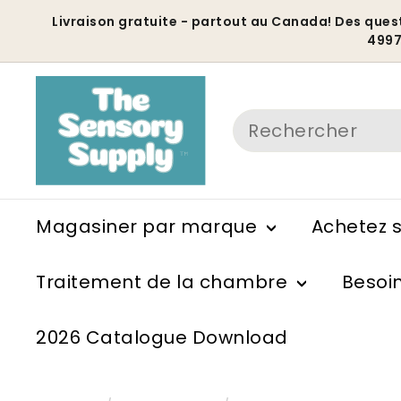
Passer
Livraison gratuite - partout au Canada! Des ques
au
499
D
contenu
P
Search
Magasiner par marque
Achetez 
Traitement de la chambre
Besoi
2026 Catalogue Download