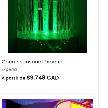
a
C
u
A
p
a
D
n
i
e
r
Cocon sensoriel Experia
Experia
À
$9,748 CAD
À partir de
p
a
r
A
j