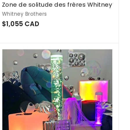
C
Zone de solitude des frères Whitney
A
Whitney Brothers
D
$
$1,055 CAD
1
,
0
A
j
5
o
5
u
t
C
e
A
r
a
D
u
p
a
n
i