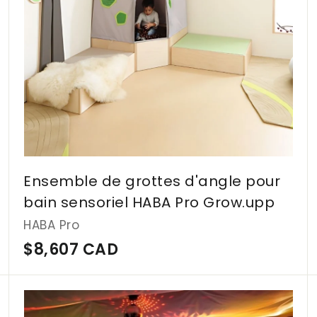
a
a
u
u
p
p
a
a
n
n
i
i
e
e
r
r
Ensemble de grottes d'angle pour
bain sensoriel HABA Pro Grow.upp
HABA Pro
$
$8,607 CAD
8
,
A
A
j
j