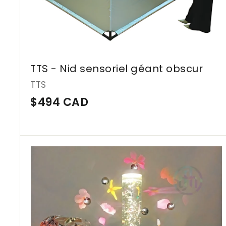
TTS - Nid sensoriel géant obscur
TTS
$
$494 CAD
4
9
4
C
A
D