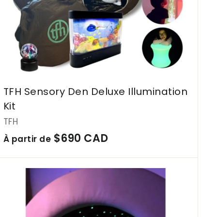
a
n
i
e
r
TFH Sensory Den Deluxe Illumination
Kit
TFH
À
$690 CAD
À partir de
p
a
A
j
r
o
t
u