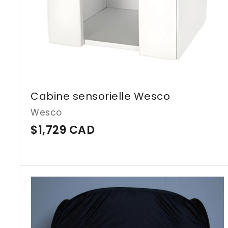
Cabine sensorielle Wesco
Wesco
$
$1,729 CAD
1
,
7
2
9