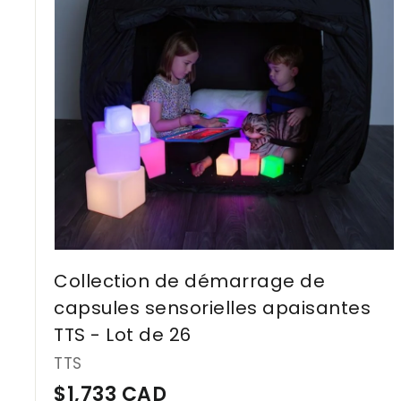
C
A
D
Collection de démarrage de
capsules sensorielles apaisantes
TTS - Lot de 26
TTS
$
$1,733 CAD