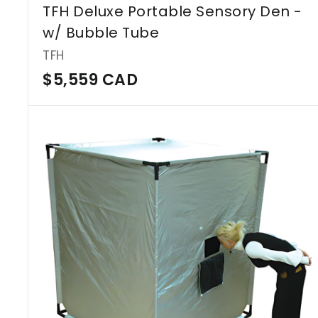
TFH Deluxe Portable Sensory Den -
w/ Bubble Tube
TFH
$
$5,559 CAD
5
,
5
5
9
C
A
D