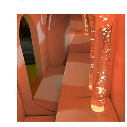
1
,
7
3
3
C
A
D