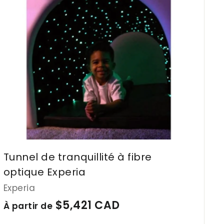
t
i
e
r
r
a
d
u
e
p
a
$
n
6
i
e
9
r
0
C
A
Tunnel de tranquillité à fibre
D
optique Experia
Experia
À
$5,421 CAD
À partir de
p