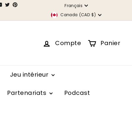
Langue
agram
acebook
YouTube
Twitter
Pinterest
Français
Devise
dIn
Canada (CAD $)
Compte
Panier
Jeu intérieur
Partenariats
Podcast