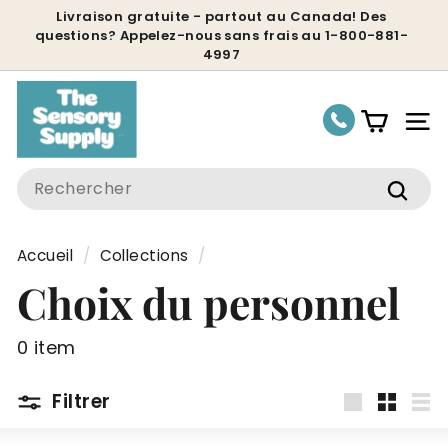
Passer
Livraison gratuite - partout au Canada! Des
questions? Appelez-nous sans frais au 1-800-881-
au
Diaporama
4997
contenu
Pause
Nav
Search
Rech
Accueil
/
Collections
/
Choix du personnel
0 item
Filtrer
Grande
Petit
Lis