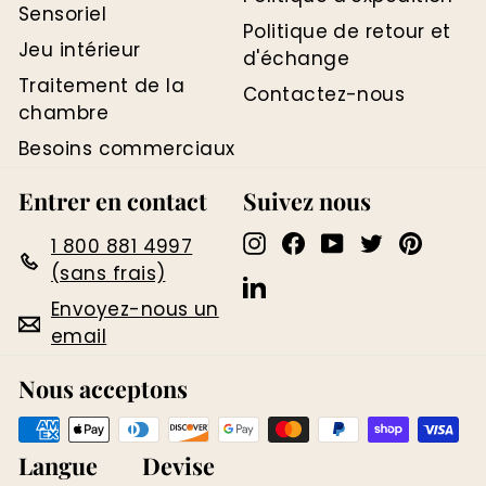
Sensoriel
Politique de retour et
Jeu intérieur
d'échange
Traitement de la
Contactez-nous
chambre
Besoins commerciaux
Entrer en contact
Suivez nous
Instagram
Facebook
YouTube
Twitter
Pinter
1 800 881 4997
(sans frais)
LinkedIn
Envoyez-nous un
email
Nous acceptons
Langue
Devise